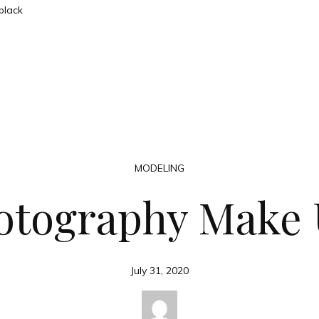
MODELING
otography Make 
July 31, 2020