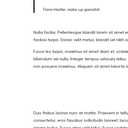
Fiona Hestler, make-up specialist
Nulla facilisi. Pellentesque blandit lorem sit amet
facilisis turpis. Donec velit metus, blandit vel nibh a
Fusce leo turpis, maximus sit amet diam et, sodale
bibendum vel nulla. Integer tempus vehicula tellus,
non posuere maximus. Aliquam sit amet lobortis leo
Duis finibus lacinia nunc at mattis. Praesent in te
consectetur, eros faucibus sollicitudin laoreet, lac
ornare lectus. Fusce vitae velit tellus. Fusce sodale