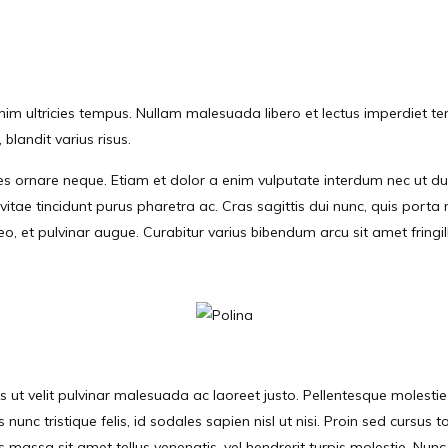
 enim ultricies tempus. Nullam malesuada libero et lectus imperdiet te
, blandit varius risus.
s ornare neque. Etiam et dolor a enim vulputate interdum nec ut dui
 vitae tincidunt purus pharetra ac. Cras sagittis dui nunc, quis port
, et pulvinar augue. Curabitur varius bibendum arcu sit amet fringill
llus ut velit pulvinar malesuada ac laoreet justo. Pellentesque molest
us nunc tristique felis, id sodales sapien nisl ut nisi. Proin sed cursu
s massa sit amet tellus venenatis, vel hendrerit turpis molestie. Nunc a