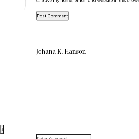
Save my name, email, and website in this brows
Johana K. Hanson
u00a9 all rights reserved
find me on:
INSTAGRAM
BECHANCE
LINKEDIN
FACEBOOK
UNSPLASH