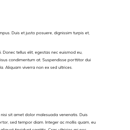
mpus. Duis et justo posuere, dignissim turpis et,
. Donec tellus elit, egestas nec euismod eu,
a risus condimentum at. Suspendisse porttitor dui
a. Aliquam viverra non ex sed ultrices.
ie nisi sit amet dolor malesuada venenatis. Duis
s tortor, sed tempor diam. Integer ac mollis quam, eu
liquet tincidunt sagittis. Cras ultricies mi nec