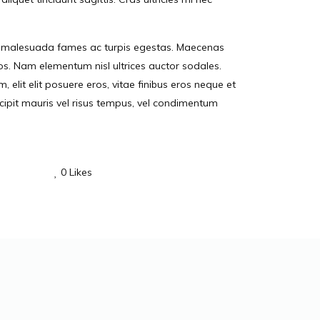
 et malesuada fames ac turpis egestas. Maecenas
os. Nam elementum nisl ultrices auctor sodales.
, elit elit posuere eros, vitae finibus eros neque et
scipit mauris vel risus tempus, vel condimentum
0
Likes