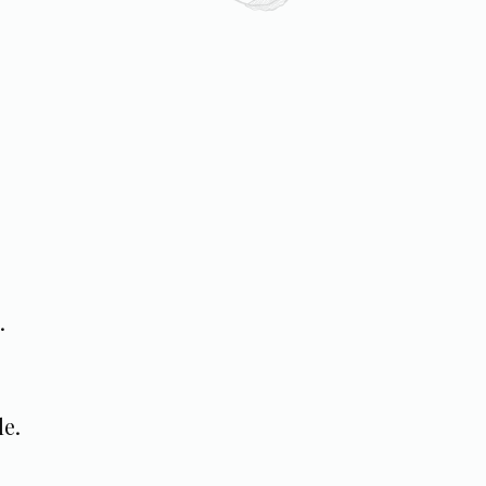
.
le.