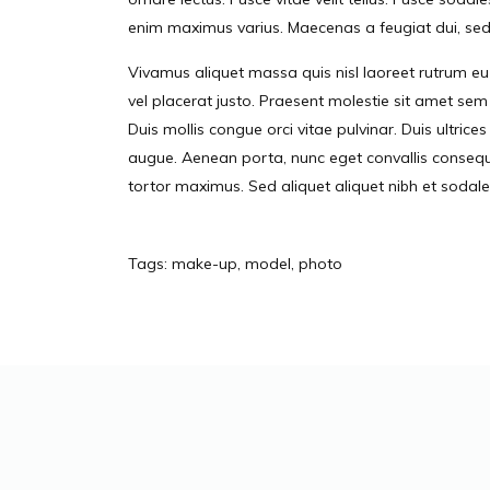
enim maximus varius. Maecenas a feugiat dui, sed 
Vivamus aliquet massa quis nisl laoreet rutrum e
vel placerat justo. Praesent molestie sit amet sem
Duis mollis congue orci vitae pulvinar. Duis ultrice
augue. Aenean porta, nunc eget convallis consequat
tortor maximus. Sed aliquet aliquet nibh et sodales. 
Tags:
make-up
,
model
,
photo